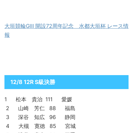
大垣競輪GⅢ 開設72周年記念 水都大垣杯 レース情
報
12/8 12R S級決勝
1 松本 貴治 111 愛媛
2 山崎 芳仁 88 福島
3 深谷 知広 96 静岡
4 大槻 寛徳 85 宮城