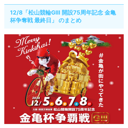
12/8「松山競輪GⅢ 開設75周年記念 金亀
杯争奪戦 最終日」 のまとめ