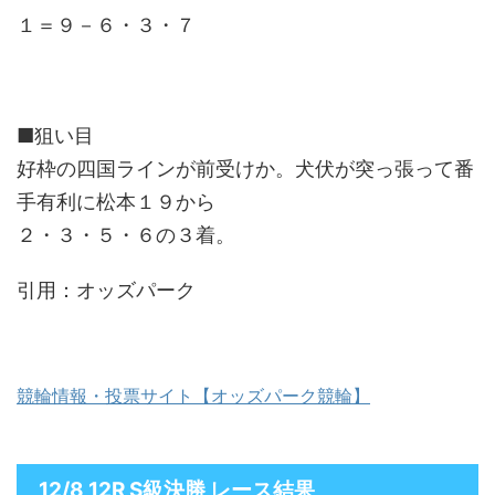
１＝９－６・３・７
■狙い目
好枠の四国ラインが前受けか。犬伏が突っ張って番
手有利に松本１９から
２・３・５・６の３着。
引用：オッズパーク
競輪情報・投票サイト【オッズパーク競輪】
12/8 12R S級決勝 レース結果