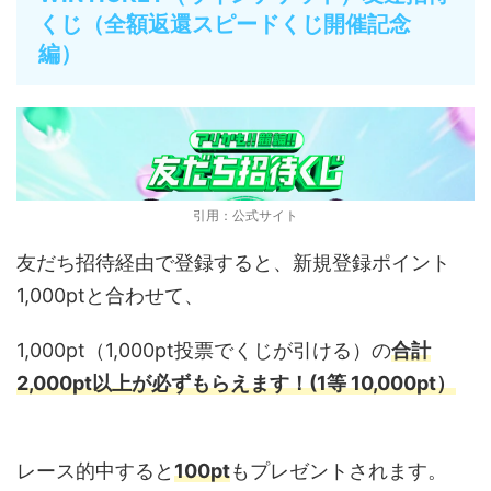
くじ（全額返還スピードくじ開催記念
編）
引用：公式サイト
友だち招待経由で登録すると、新規登録ポイント
1,000ptと合わせて、
1,000pt（1,000pt投票でくじが引ける）の
合計
2,000pt以上が必ずもらえます！
(1等 10,000pt）
レース的中すると
100pt
もプレゼントされます。