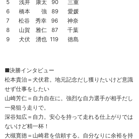
5 浅井 康太 90 三重
6 橋本 強 89 愛媛
7 松谷 秀幸 96 神奈
8 山賀 雅仁 87 千葉
9 犬伏 湧也 119 徳島
■決勝インタビュー
松本貴治＝犬伏君。地元記念だし獲りたいけど意識
せず仕事をしたい
山崎芳仁＝自力自在に。強烈な自力選手が相手だし
一発狙う走りで。
深谷知広＝自力。安心を持って走れる仕上がりでは
ないけど精一杯！
大槻寛徳＝山崎君を信頼する。自分なりに余裕を持