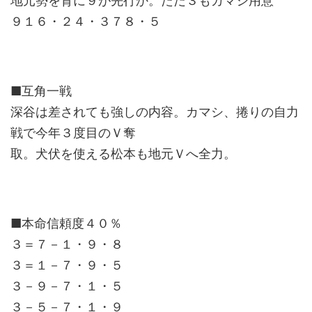
地元勢を背に９が先行か。ただ３もカマシ用意
９１６・２４・３７８・５
■互角一戦
深谷は差されても強しの内容。カマシ、捲りの自力
戦で今年３度目のＶ奪
取。犬伏を使える松本も地元Ｖへ全力。
■本命信頼度４０％
３＝７－１・９・８
３＝１－７・９・５
３－９－７・１・５
３－５－７・１・９