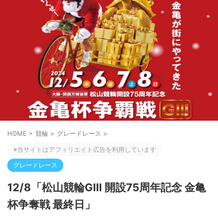
HOME
>
競輪
>
グレードレース
>
※当サイトはアフィリエイト広告を利用しています
グレードレース
12/8「松山競輪GⅢ 開設75周年記念 金亀
杯争奪戦 最終日」