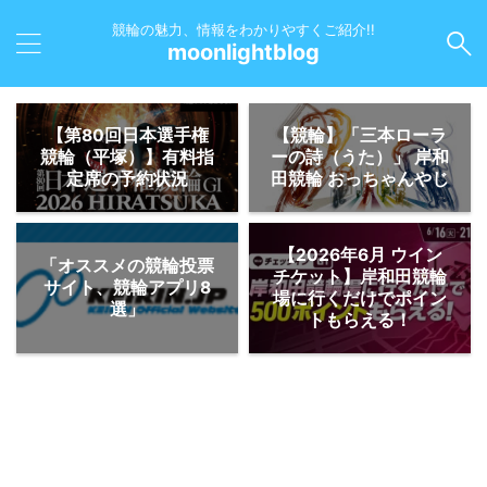
競輪の魅力、情報をわかりやすくご紹介!!
moonlightblog
【第80回日本選手権
【競輪】「三本ローラ
競輪（平塚）】有料指
ーの詩（うた）」 岸和
定席の予約状況
田競輪 おっちゃんやじ
【2026年6月 ウイン
「オススメの競輪投票
チケット】岸和田競輪
サイト、競輪アプリ8
場に行くだけでポイン
選」
トもらえる！