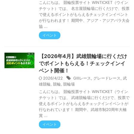
こんにちは。 競輪投票サイト WINTICKET（ウイン
チケット）では、 名古屋競輪場に行くだけで、投票
で使えるポイントがもらえるチェックインイベント
が行なわれます！ 期間中、アジア・アジアパラ大会
協 ...
イベント
【2026年4月】武雄競輪場に行くだけ
でポイントもらえる！チェックインイ
ベント開催！
2026/4/22
GⅢレース
,
グレードレース
,
武
雄競輪
,
競輪
,
競輪場
こんにちは。 競輪投票サイト WINTICKET（ウイン
チケット）では、 武雄競輪場に行くだけで、投票で
使えるポイントがもらえるチェックインイベントが
行なわれています！ 期間中、武雄市制20周年大楠
賞 ...
イベント