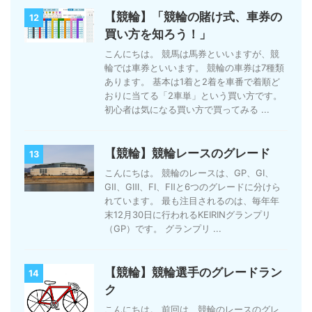
【競輪】「競輪の賭け式、車券の
12
買い方を知ろう！」
こんにちは。 競馬は馬券といいますが、競
輪では車券といいます。 競輪の車券は7種類
あります。 基本は1着と2着を車番で着順ど
おりに当てる「2車単」という買い方です。
初心者は気になる買い方で買ってみる ...
【競輪】競輪レースのグレード
13
こんにちは。 競輪のレースは、GP、GⅠ、
GⅡ、GⅢ、FⅠ、FⅡと6つのグレードに分けら
れています。 最も注目されるのは、毎年年
末12月30日に行われるKEIRINグランプリ
（GP）です。 グランプリ ...
【競輪】競輪選手のグレードラン
14
ク
こんにちは。 前回は、競輪のレースのグレ