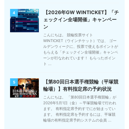
【2026年GW WINTICKET】「チ
4
ェックイン全場開催」キャンペー
ン
こんにちは。 競輪投票サイト
WINTICKET（ウインチケット）では、 ゴー
ルデンウィークに、投票で使えるポイントが
もらえる「チェックイン全場開催」キャンペ
ーンが行なわれています！ もらったポイン
ト ...
【第80回日本選手権競輪（平塚競
5
輪場）】有料指定席の予約状況
こんにちは。 「第80回日本選手権競輪」が
2026年5月1日（金）～平塚競輪場で行われ
ます。 有料指定席予約すでにが始まってい
ます。 有料指定席を予約するには、平塚競
輪場の有料指定席予約システムの会員 ...