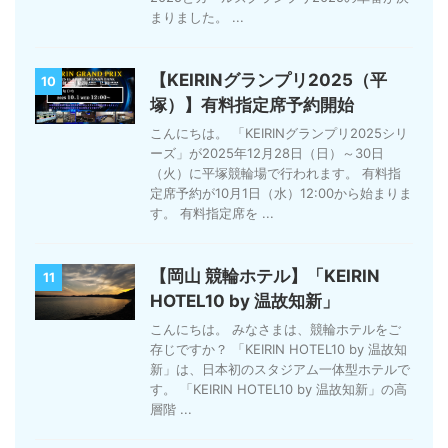
まりました。 ...
【KEIRINグランプリ2025（平
10
塚）】有料指定席予約開始
こんにちは。 「KEIRINグランプリ2025シリ
ーズ」が2025年12月28日（日）～30日
（火）に平塚競輪場で行われます。 有料指
定席予約が10月1日（水）12:00から始まりま
す。 有料指定席を ...
【岡山 競輪ホテル】「KEIRIN
11
HOTEL10 by 温故知新」
こんにちは。 みなさまは、競輪ホテルをご
存じですか？ 「KEIRIN HOTEL10 by 温故知
新」は、日本初のスタジアム一体型ホテルで
す。 「KEIRIN HOTEL10 by 温故知新」の高
層階 ...