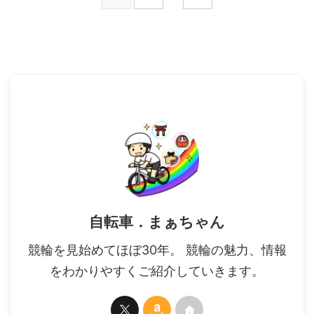
自転車．まぁちゃん
競輪を見始めてほぼ30年。 競輪の魅力、情報
をわかりやすくご紹介していきます。