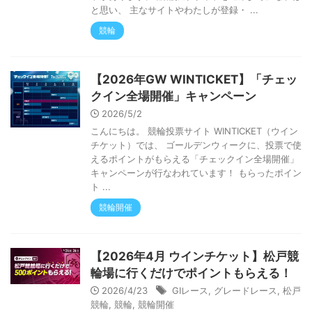
と思い、 主なサイトやわたしが登録・ ...
競輪
【2026年GW WINTICKET】「チェッ
クイン全場開催」キャンペーン
2026/5/2
こんにちは。 競輪投票サイト WINTICKET（ウイン
チケット）では、 ゴールデンウィークに、投票で使
えるポイントがもらえる「チェックイン全場開催」
キャンペーンが行なわれています！ もらったポイン
ト ...
競輪開催
【2026年4月 ウインチケット】松戸競
輪場に行くだけでポイントもらえる！
2026/4/23
GIレース
,
グレードレース
,
松戸
競輪
,
競輪
,
競輪開催