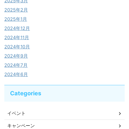
2025年3月
2025年2月
2025年1月
2024年12月
2024年11月
2024年10月
2024年9月
2024年7月
2024年6月
Categories
イベント
キャンペーン