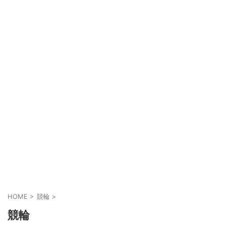
HOME
>
競輪
>
競輪