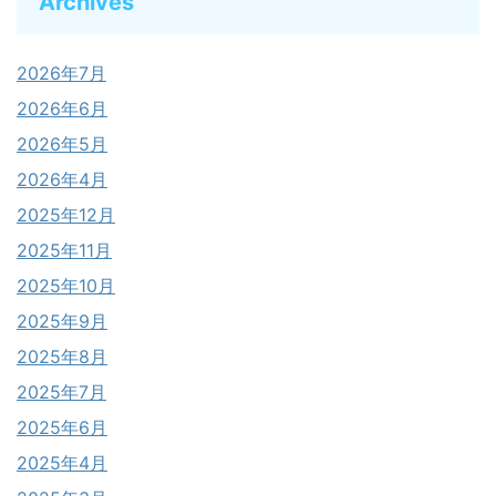
Archives
2026年7月
2026年6月
2026年5月
2026年4月
2025年12月
2025年11月
2025年10月
2025年9月
2025年8月
2025年7月
2025年6月
2025年4月