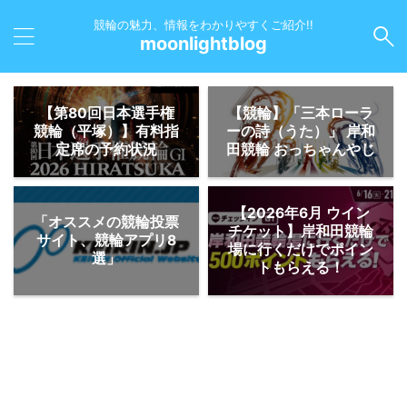
競輪の魅力、情報をわかりやすくご紹介!!
moonlightblog
【第80回日本選手権
【競輪】「三本ローラ
競輪（平塚）】有料指
ーの詩（うた）」 岸和
定席の予約状況
田競輪 おっちゃんやじ
【2026年6月 ウイン
「オススメの競輪投票
チケット】岸和田競輪
サイト、競輪アプリ8
場に行くだけでポイン
選」
トもらえる！