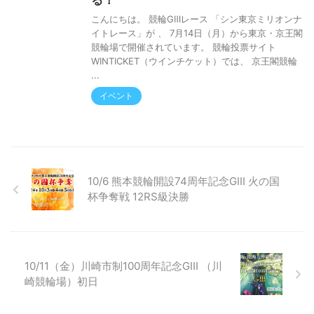
る！
こんにちは。 競輪GⅢレース 「シン東京ミリオンナ
イトレース」が 、 7月14日（月）から東京・京王閣
競輪場で開催されています。 競輪投票サイト
WINTICKET（ウインチケット）では、 京王閣競輪
...
イベント
10/6 熊本競輪開設74周年記念GⅢ 火の国
杯争奪戦 12RS級決勝
10/11（金）川崎市制100周年記念GⅢ （川
崎競輪場）初日