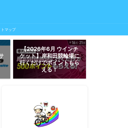
イトマップ
【2026年6月 ウインチ
サ
ケット】岸和田競輪場に
」
行くだけでポイントもら
える！