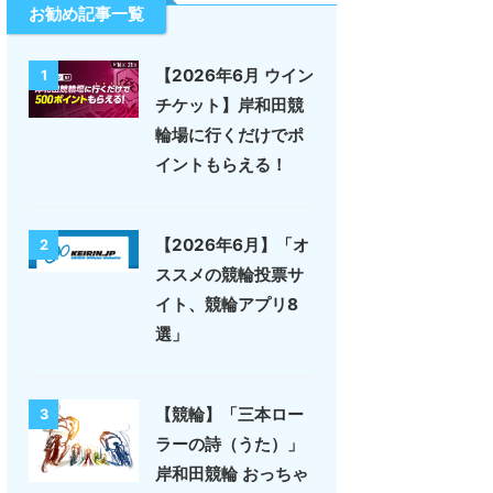
お勧め記事一覧
【2026年6月 ウイン
1
チケット】岸和田競
輪場に行くだけでポ
イントもらえる！
【2026年6月】「オ
2
ススメの競輪投票サ
イト、競輪アプリ8
選」
【競輪】「三本ロー
3
ラーの詩（うた）」
岸和田競輪 おっちゃ