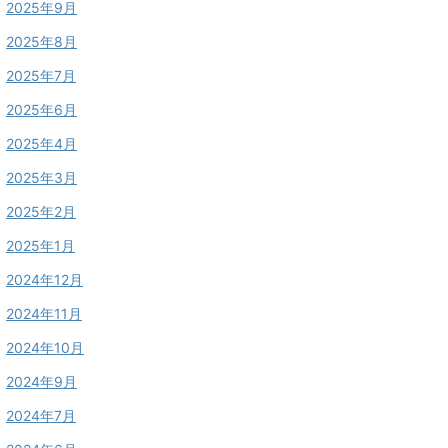
2025年9月
2025年8月
2025年7月
2025年6月
2025年4月
2025年3月
2025年2月
2025年1月
2024年12月
2024年11月
2024年10月
2024年9月
2024年7月