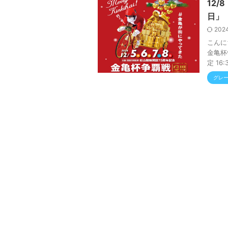
12/
日」
202
こんに
金亀杯
定 16
グレ