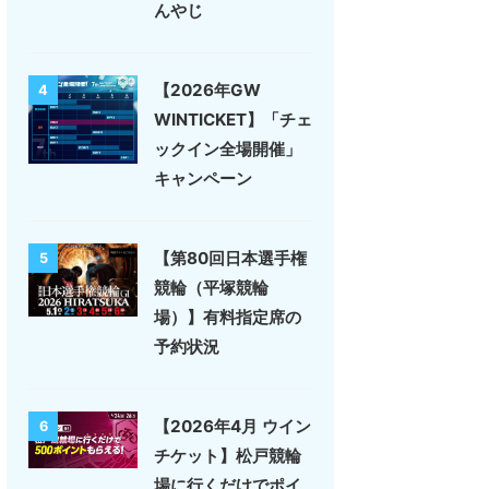
んやじ
【2026年GW
4
WINTICKET】「チェ
ックイン全場開催」
キャンペーン
【第80回日本選手権
5
競輪（平塚競輪
場）】有料指定席の
予約状況
【2026年4月 ウイン
6
チケット】松戸競輪
場に行くだけでポイ