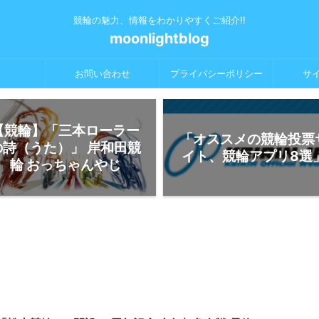
競輪の魅力、情報をわかりやすくご紹介!!
moonlightblog
お問い合わせ
プライバシーポリシー
サ
【競輪】「三本ローラー
「オススメの競輪投票
の詩（うた）」 岸和田競
イト、競輪アプリ8選
輪 おっちゃんやじ