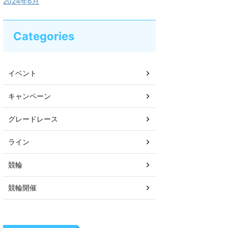
2024年6月
Categories
イベント
キャンペーン
グレードレース
ライン
競輪
競輪開催