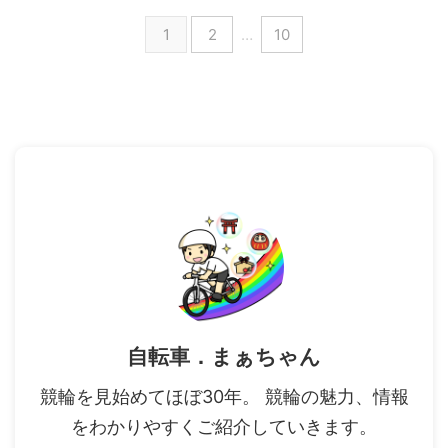
1
2
…
10
自転車．まぁちゃん
競輪を見始めてほぼ30年。 競輪の魅力、情報
をわかりやすくご紹介していきます。