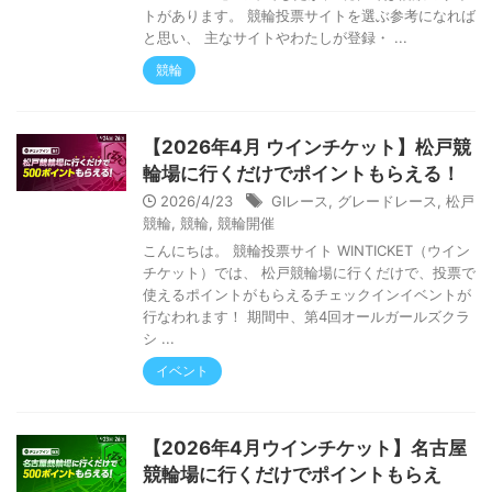
トがあります。 競輪投票サイトを選ぶ参考になれば
と思い、 主なサイトやわたしが登録・ ...
競輪
【2026年4月 ウインチケット】松戸競
輪場に行くだけでポイントもらえる！
2026/4/23
GIレース
,
グレードレース
,
松戸
競輪
,
競輪
,
競輪開催
こんにちは。 競輪投票サイト WINTICKET（ウイン
チケット）では、 松戸競輪場に行くだけで、投票で
使えるポイントがもらえるチェックインイベントが
行なわれます！ 期間中、第4回オールガールズクラ
シ ...
イベント
【2026年4月ウインチケット】名古屋
競輪場に行くだけでポイントもらえ