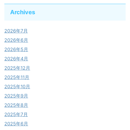
Archives
2026年7月
2026年6月
2026年5月
2026年4月
2025年12月
2025年11月
2025年10月
2025年9月
2025年8月
2025年7月
2025年6月