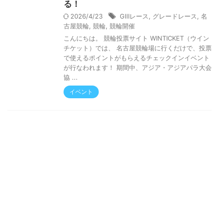
る！
2026/4/23
GⅢレース
,
グレードレース
,
名
古屋競輪
,
競輪
,
競輪開催
こんにちは。 競輪投票サイト WINTICKET（ウイン
チケット）では、 名古屋競輪場に行くだけで、投票
で使えるポイントがもらえるチェックインイベント
が行なわれます！ 期間中、アジア・アジアパラ大会
協 ...
イベント