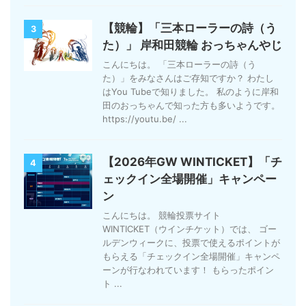
【競輪】「三本ローラーの詩（う
3
た）」 岸和田競輪 おっちゃんやじ
こんにちは。 「三本ローラーの詩（う
た）」をみなさんはご存知ですか？ わたし
はYou Tubeで知りました。 私のように岸和
田のおっちゃんで知った方も多いようです。
https://youtu.be/ ...
【2026年GW WINTICKET】「チ
4
ェックイン全場開催」キャンペー
ン
こんにちは。 競輪投票サイト
WINTICKET（ウインチケット）では、 ゴー
ルデンウィークに、投票で使えるポイントが
もらえる「チェックイン全場開催」キャンペ
ーンが行なわれています！ もらったポイン
ト ...