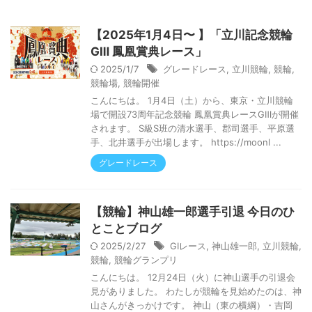
【2025年1月4日〜 】「立川記念競輪
GⅢ 鳳凰賞典レース」
2025/1/7
グレードレース
,
立川競輪
,
競輪
,
競輪場
,
競輪開催
こんにちは。 1月4日（土）から、東京・立川競輪
場で開設73周年記念競輪 鳳凰賞典レースGⅢが開催
されます。 S級S班の清水選手、郡司選手、平原選
手、北井選手が出場します。 https://moonl ...
グレードレース
【競輪】神山雄一郎選手引退 今日のひ
とことブログ
2025/2/27
GIレース
,
神山雄一郎
,
立川競輪
,
競輪
,
競輪グランプリ
こんにちは。 12月24日（火）に神山選手の引退会
見がありました。 わたしが競輪を見始めたのは、神
山さんがきっかけです。 神山（東の横綱）・吉岡