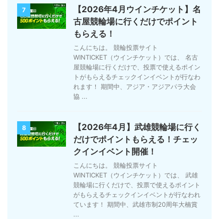
【2026年4月ウインチケット】名
7
古屋競輪場に行くだけでポイント
もらえる！
こんにちは。 競輪投票サイト
WINTICKET（ウインチケット）では、 名古
屋競輪場に行くだけで、投票で使えるポイン
トがもらえるチェックインイベントが行なわ
れます！ 期間中、アジア・アジアパラ大会
協 ...
【2026年4月】武雄競輪場に行く
8
だけでポイントもらえる！チェッ
クインイベント開催！
こんにちは。 競輪投票サイト
WINTICKET（ウインチケット）では、 武雄
競輪場に行くだけで、投票で使えるポイント
がもらえるチェックインイベントが行なわれ
ています！ 期間中、武雄市制20周年大楠賞
...