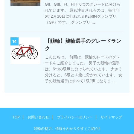
GⅡ、GⅢ、FⅠ、FⅡと6つのグレードに分けら
れています。 最も注目されるのは、毎年年
末12月30日に行われるKEIRINグランプリ
（GP）です。 グランプリ ...
【競輪】競輪選手のグレードラン
14
ク
こんにちは。 前回は、競輪のレースのグレ
ードをご紹介しました。 男子の競輪の選手
は、6つの級班に分けられています。 大きく
分けると、S級とＡ級に分かれています。 女
子の競輪選手はすべてⅬ級1班になりま ...
TOP
お問い合わせ
プライバシーポリシー
サイトマップ
競輪の魅力、情報をわかりやすくご紹介!!