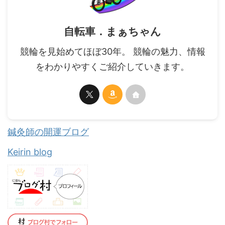
自転車．まぁちゃん
競輪を見始めてほぼ30年。 競輪の魅力、情報
をわかりやすくご紹介していきます。
鍼灸師の開運ブログ
Keirin blog