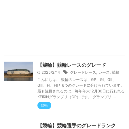
【競輪】競輪レースのグレード
2025/2/14
グレードレース
,
レース
,
競輪
こんにちは。 競輪のレースは、GP、GⅠ、GⅡ、
GⅢ、FⅠ、FⅡと6つのグレードに分けられています。
最も注目されるのは、毎年年末12月30日に行われる
KEIRINグランプリ（GP）です。 グランプリ ...
競輪
【競輪】競輪選手のグレードランク