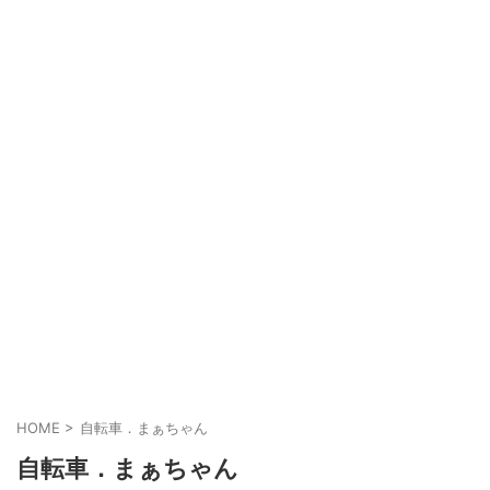
HOME
>
自転車．まぁちゃん
自転車．まぁちゃん