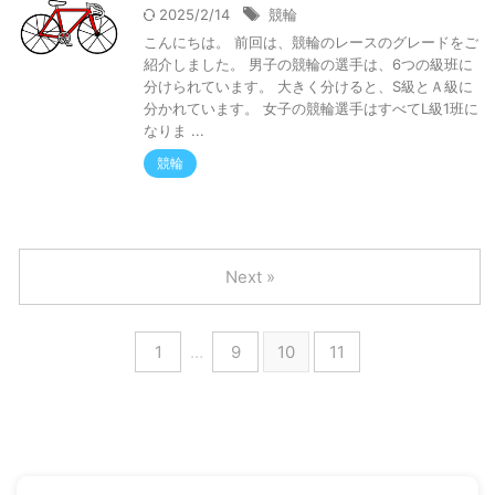
2025/2/14
競輪
こんにちは。 前回は、競輪のレースのグレードをご
紹介しました。 男子の競輪の選手は、6つの級班に
分けられています。 大きく分けると、S級とＡ級に
分かれています。 女子の競輪選手はすべてⅬ級1班に
なりま ...
競輪
Next »
1
…
9
10
11