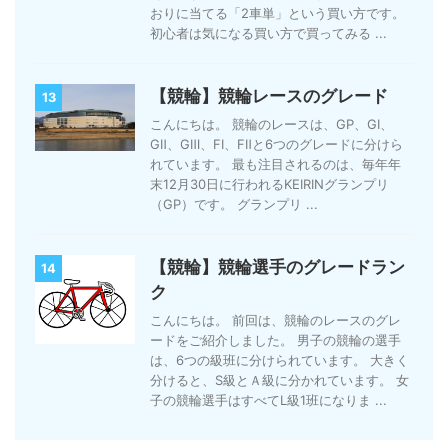
おりに当てる「2車単」という買い方です。
初心者は気になる買い方で買ってみる ...
【競輪】競輪レースのグレード
13
こんにちは。 競輪のレースは、GP、GⅠ、
GⅡ、GⅢ、FⅠ、FⅡと6つのグレードに分けら
れています。 最も注目されるのは、毎年年
末12月30日に行われるKEIRINグランプリ
（GP）です。 グランプリ ...
【競輪】競輪選手のグレードラン
14
ク
こんにちは。 前回は、競輪のレースのグレ
ードをご紹介しました。 男子の競輪の選手
は、6つの級班に分けられています。 大きく
分けると、S級とＡ級に分かれています。 女
子の競輪選手はすべてⅬ級1班になりま ...