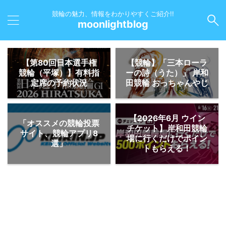
競輪の魅力、情報をわかりやすくご紹介!!
moonlightblog
【第80回日本選手権
【競輪】「三本ローラ
競輪（平塚）】有料指
ーの詩（うた）」 岸和
定席の予約状況
田競輪 おっちゃんやじ
【2026年6月 ウイン
「オススメの競輪投票
チケット】岸和田競輪
サイト、競輪アプリ8
場に行くだけでポイン
選」
トもらえる！