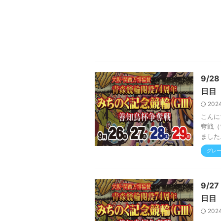
9/
日目
202
こんに
奪戦（
ました
グレ
9/
日目
202