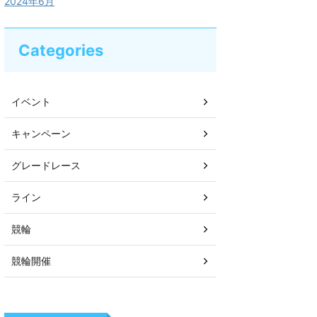
2024年6月
Categories
イベント
キャンペーン
グレードレース
ライン
競輪
競輪開催