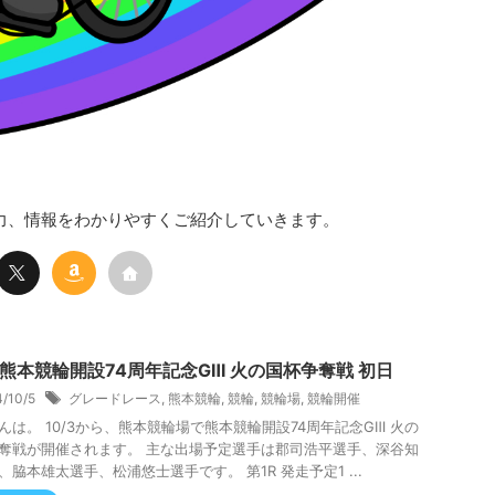
魅力、情報をわかりやすくご紹介していきます。
3 熊本競輪開設74周年記念GⅢ 火の国杯争奪戦 初日
4/10/5
グレードレース
,
熊本競輪
,
競輪
,
競輪場
,
競輪開催
んは。 10/3から、熊本競輪場で熊本競輪開設74周年記念GⅢ 火の
奪戦が開催されます。 主な出場予定選手は郡司浩平選手、深谷知
、脇本雄太選手、松浦悠士選手です。 第1R 発走予定1 ...