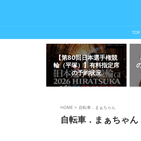
TOP
【第80回日本選手権競
輪（平塚）】有料指定席
の予約状況
HOME
>
自転車．まぁちゃん
自転車．まぁちゃん