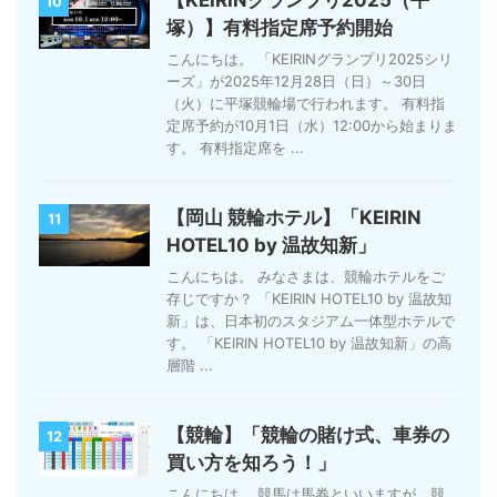
【KEIRINグランプリ2025（平
10
塚）】有料指定席予約開始
こんにちは。 「KEIRINグランプリ2025シリ
ーズ」が2025年12月28日（日）～30日
（火）に平塚競輪場で行われます。 有料指
定席予約が10月1日（水）12:00から始まりま
す。 有料指定席を ...
【岡山 競輪ホテル】「KEIRIN
11
HOTEL10 by 温故知新」
こんにちは。 みなさまは、競輪ホテルをご
存じですか？ 「KEIRIN HOTEL10 by 温故知
新」は、日本初のスタジアム一体型ホテルで
す。 「KEIRIN HOTEL10 by 温故知新」の高
層階 ...
【競輪】「競輪の賭け式、車券の
12
買い方を知ろう！」
こんにちは。 競馬は馬券といいますが、競