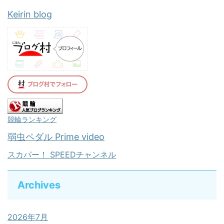
Keirin blog
競輪ランキング
弱虫ペダル Prime video
スカパー！ SPEEDチャンネル
Archives
2026年7月