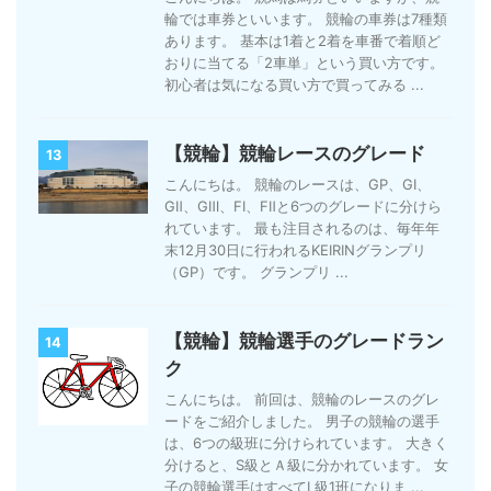
輪では車券といいます。 競輪の車券は7種類
あります。 基本は1着と2着を車番で着順ど
おりに当てる「2車単」という買い方です。
初心者は気になる買い方で買ってみる ...
【競輪】競輪レースのグレード
13
こんにちは。 競輪のレースは、GP、GⅠ、
GⅡ、GⅢ、FⅠ、FⅡと6つのグレードに分けら
れています。 最も注目されるのは、毎年年
末12月30日に行われるKEIRINグランプリ
（GP）です。 グランプリ ...
【競輪】競輪選手のグレードラン
14
ク
こんにちは。 前回は、競輪のレースのグレ
ードをご紹介しました。 男子の競輪の選手
は、6つの級班に分けられています。 大きく
分けると、S級とＡ級に分かれています。 女
子の競輪選手はすべてⅬ級1班になりま ...