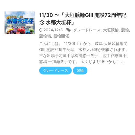
11/30 〜「大垣競輪GⅢ 開設72周年記
念 水都大垣杯」
2024/12/3
グレードレース
,
大垣競輪
,
競輪
,
競輪場
,
競輪開催
こんにちは。 11/30(土）から、岐阜 大垣競輪場で
GⅢ 開設72周年記念 水都大垣杯が開催されます。
主な出場予定選手は松浦悠士選手、北井 佑季選手、
窓場 千加瀬選手です。 宝くじより凄いかも！ ...
グレードレース
競輪