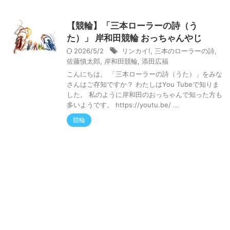
【競輪】「三本ローラーの詩（う
た）」 岸和田競輪 おっちゃんやじ
2026/5/2
リンカイ!
,
三本のローラーの詩
,
佐藤慎太郎
,
岸和田競輪
,
添田広福
こんにちは。 「三本ローラーの詩（うた）」をみな
さんはご存知ですか？ わたしはYou Tubeで知りま
した。 私のように岸和田のおっちゃんで知った方も
多いようです。 https://youtu.be/ ...
競輪