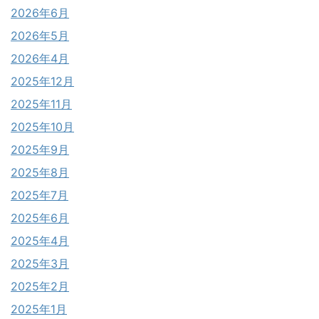
2026年6月
2026年5月
2026年4月
2025年12月
2025年11月
2025年10月
2025年9月
2025年8月
2025年7月
2025年6月
2025年4月
2025年3月
2025年2月
2025年1月