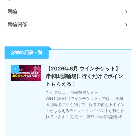
競輪
競輪開催
お勧め記事一覧
【2026年6月 ウインチケット】
1
岸和田競輪場に行くだけでポイン
トもらえる！
こんにちは。 競輪投票サイト
WINTICKET（ウインチケット）では、 岸和
田競輪場に行くだけで、投票で使えるポイン
トがもらえるチェックインイベントが行なわ
れています！ 期間中、第77回高松宮記念杯
...