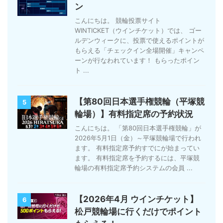
ン
こんにちは。 競輪投票サイト
WINTICKET（ウインチケット）では、 ゴー
ルデンウィークに、投票で使えるポイントが
もらえる「チェックイン全場開催」キャンペ
ーンが行なわれています！ もらったポイン
ト ...
【第80回日本選手権競輪（平塚競
5
輪場）】有料指定席の予約状況
こんにちは。 「第80回日本選手権競輪」が
2026年5月1日（金）～平塚競輪場で行われ
ます。 有料指定席予約すでにが始まってい
ます。 有料指定席を予約するには、平塚競
輪場の有料指定席予約システムの会員 ...
【2026年4月 ウインチケット】
6
松戸競輪場に行くだけでポイント